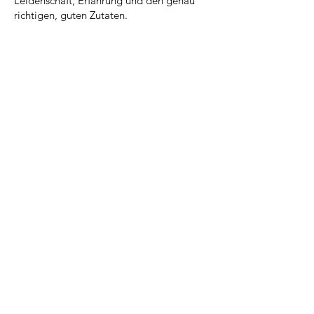
Leidenschaft, Erfahrung und den genau
richtigen, guten Zutaten.
FAQ
News
Kontakt
Impressum
Datenschutz
AGB
©
2024 - 2026
Mountain
X Nutrition,
Dossenheim