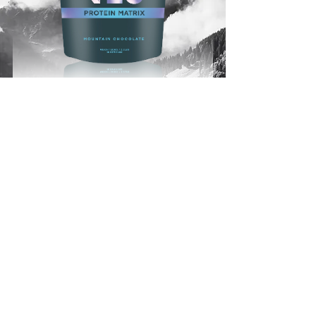
V18Power
Protein
Matrix
Preis
34,90€
34,90€
/
1000g
34,90€
pro
1000